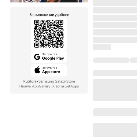
В приложении удобнее
RuStore
·
Samsung Galaxy Store
Huawei AppGallery
·
Xiaomi GetApps