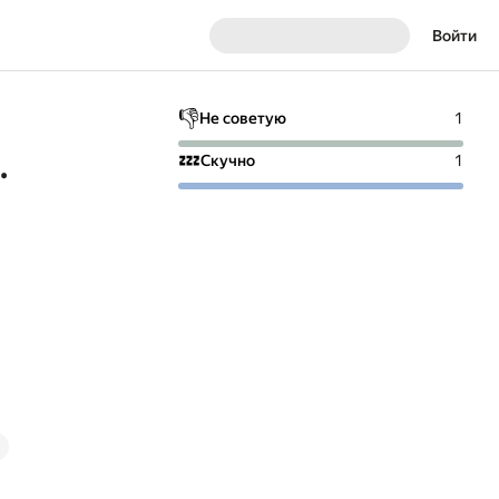
Войти
👎
Не советую
1
.
💤
Скучно
1