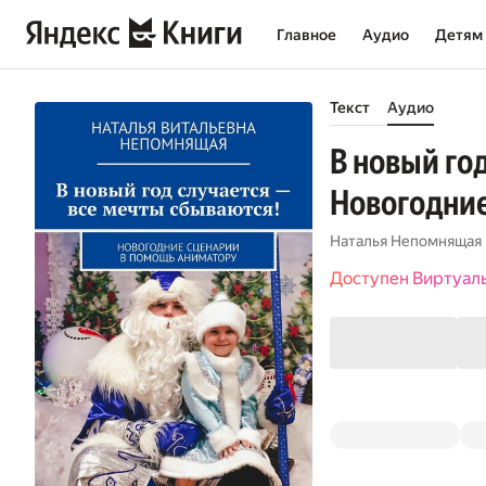
Главное
Аудио
Детям
Текст
Аудио
В новый го
Новогодние
Наталья Непомнящая
Доступен Виртуал