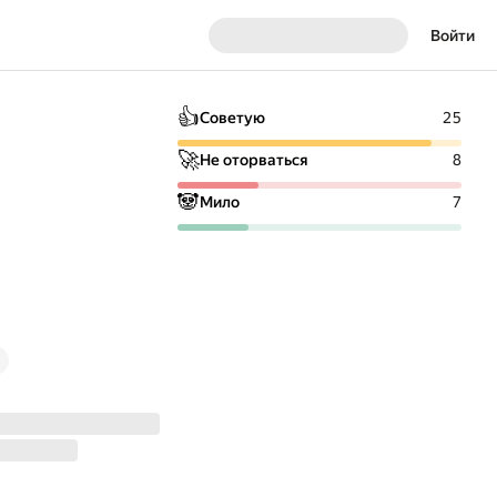
Войти
👍
Советую
25
🚀
Не оторваться
8
🐼
Мило
7