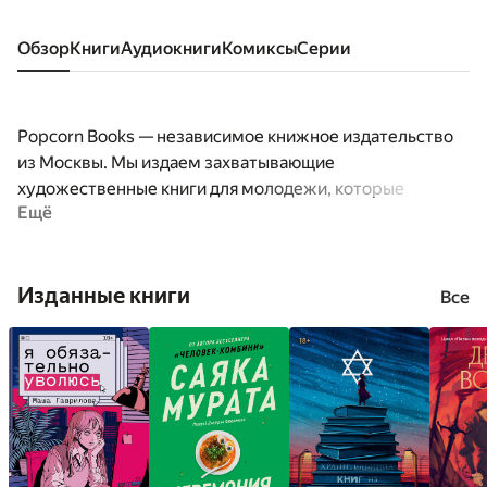
Обзор
книги
аудиокниги
комиксы
серии
Popcorn Books — независимое книжное издательство
из Москвы. Мы издаем захватывающие
художественные книги для молодежи, которые
Ещё
затрагивают «неудобные» темы: самоидентификация,
проблемы расизма и сексизма, отношение к
собственному телу, психические расстройства и т.п.
Изданные книги
Все