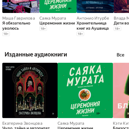
Маша Гаврилова
Саяка Мурата
Антонио Итурбе
Я обязательно
Церемония жизни
Хранительница
Дети в
уволюсь
книг из Аушвица
18
+
18
+
18
+
18
+
Изданные аудиокниги
Все
Екатерина Звонцова
Саяка Мурата
Кэти Ки
Чудо, тайна и авторитет
Церемония жизни
Близост