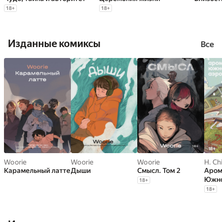
18
+
18
+
Изданные комиксы
Все
Woorie
Woorie
Woorie
H. Ch
Карамельный латте
Дыши
Смысл. Том 2
Аром
Южно
18
+
18
+