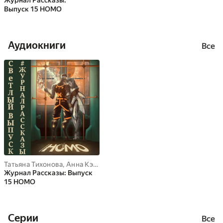
Журнал Рассказы:
Выпуск 15 HOMO
Аудиокниги
Все
Татьяна Тихонова
,
Анна Кэтрин Грин
,
Наит Мерилион
,
Андрей Л
Журнал Рассказы: Выпуск
15 HOMO
Cерии
Все