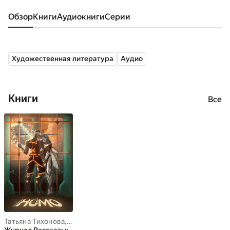
Обзор
книги
аудиокниги
серии
Художественная литература
Аудио
Книги
Все
Татьяна Тихонова
,
Анна Кэтрин Грин
,
Наит Мерилион
,
Андрей Л