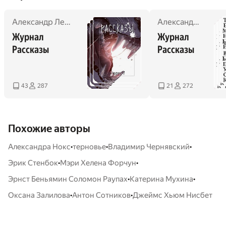
Александр Лебедев
,
Антон Сотников
,
Екатерина Годвер
Александр Лебедев
Журнал 
Журнал 
Рассказы
Рассказы	
43
287
21
272
Похожие авторы
•
•
•
Александра Нокс
терновье
Владимир Чернявский
•
•
Эрик Стенбок
Мэри Хелена Форчун
•
•
Эрнст Беньямин Соломон Раупах
Катерина Мухина
•
•
Оксана Залилова
Антон Сотников
Джеймс Хьюм Нисбет