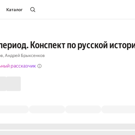
Каталог
период. Конспект по русской истор
ов
,
Андрей Брыксенков
ьный рассказчик