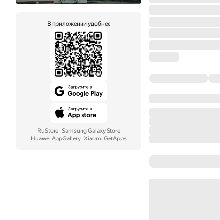
В приложении удобнее
RuStore
·
Samsung Galaxy Store
Huawei AppGallery
·
Xiaomi GetApps