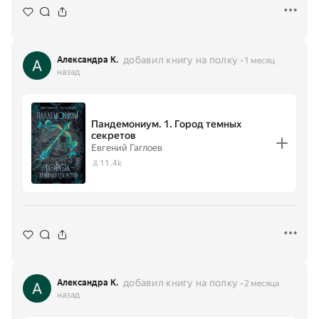
добавил книгу на полку
Александра К.
1 месяц
назад
Пандемониум. 1. Город темных
секретов
Евгений Гаглоев
11.4k
добавил книгу на полку
Александра К.
2 месяца
назад