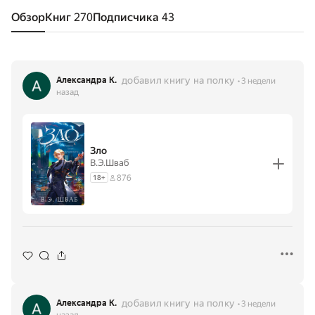
Обзор
Книг
270
Подписчика
43
добавил книгу на полку
Александра К.
3 недели
назад
Зло
В.Э.Шваб
876
18
+
добавил книгу на полку
Александра К.
3 недели
назад