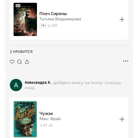
Плач Сирены
Татьяна Владимирова
285
18
+
2 НРАВИТСЯ
добавил книгу на полку
Александра К.
2 месяца
назад
Чужак
Макс Фрай
47.2k