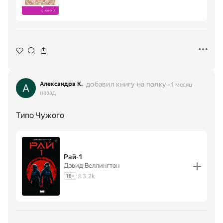
добавил книгу на полку
Александра К.
1 месяц
назад
Типо Чужого
Рай-1
Дэвид Веллингтон
3.2k
18
+