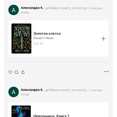
добавил книгу на полку
Александра К.
2 месяца
назад
Золотая клетка
Линетт Нони
2.1k
добавил книгу на полку
Александра К.
2 месяца
назад
Невольница. Книга 1