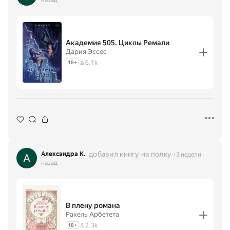
Академия 505. Циклы Ремали
Дария Эссес
6.1k
18
+
добавил книгу на полку
Александра К.
3 недели
назад
В плену романа
Ракель Арбетета
2.3k
18
+