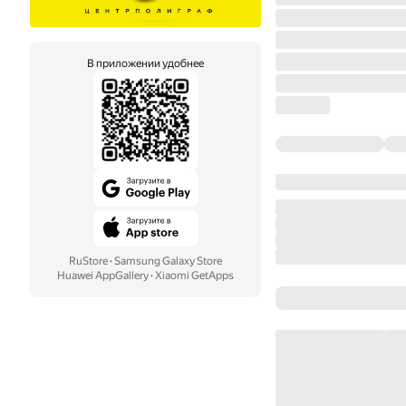
В приложении удобнее
RuStore
·
Samsung Galaxy Store
Huawei AppGallery
·
Xiaomi GetApps