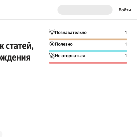
Войти
💡
Познавательно
1
 статей,
🎯
Полезно
1
рождения
🚀
Не оторваться
1