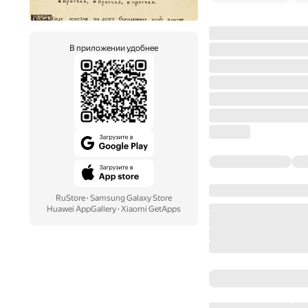
В приложении удобнее
RuStore
·
Samsung Galaxy Store
Huawei AppGallery
·
Xiaomi GetApps