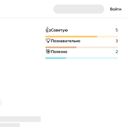
Войти
👍
Советую
5
💡
Познавательно
3
🎯
Полезно
2