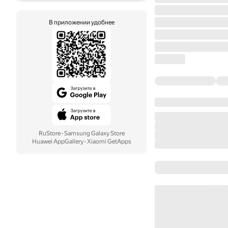
В приложении удобнее
RuStore
·
Samsung Galaxy Store
Huawei AppGallery
·
Xiaomi GetApps