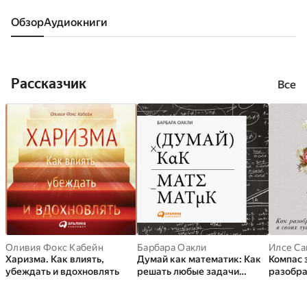
Обзор
аудиокниги
Рассказчик
Все
Оливия Фокс Кабейн
Барбара Оакли
Илсе Са
Харизма. Как влиять,
Думай как математик: Как
Компас 
убеждать и вдохновлять
решать любые задачи
разобра
быстрее и эффективнее
чувства