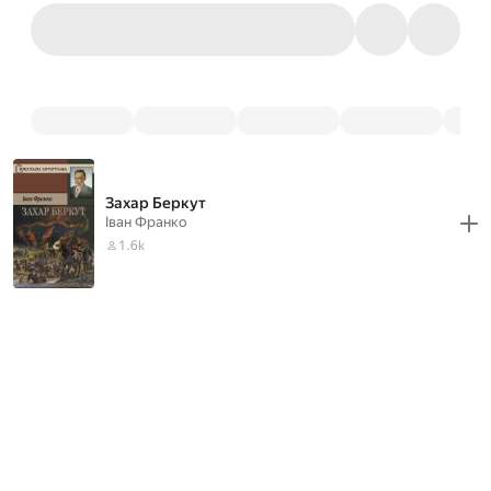
Захар Беркут
Iван Франко
1.6k