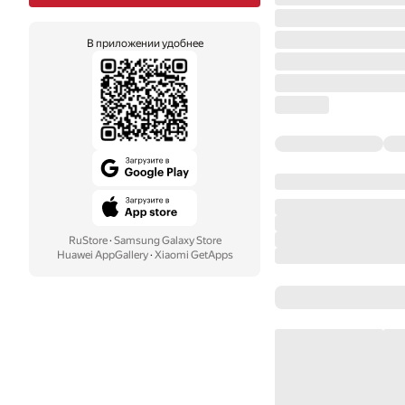
В приложении удобнее
RuStore
·
Samsung Galaxy Store
Huawei AppGallery
·
Xiaomi GetApps