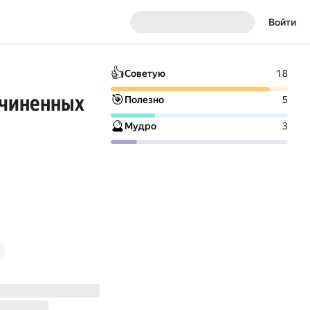
Войти
👍
Советую
18
дчиненных
🎯
Полезно
5
🔮
Мудро
3