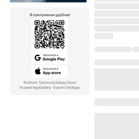
В приложении удобнее
RuStore
·
Samsung Galaxy Store
Huawei AppGallery
·
Xiaomi GetApps